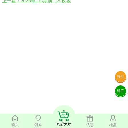
上一篇：2026年110期澳门不夜城
投注
留言
购彩大厅
首页
图库
优惠
地盘