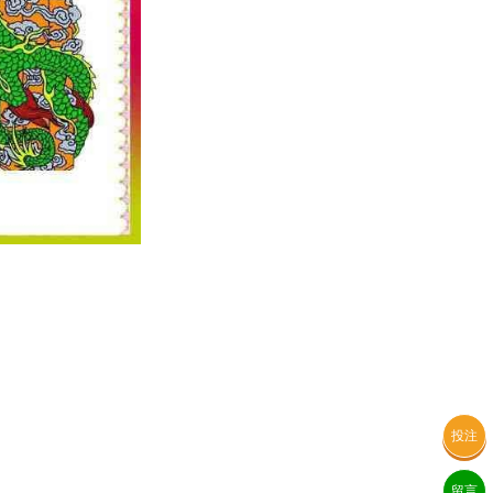
投注
留言