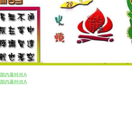
5期内幕特肖A
3期内幕特肖A