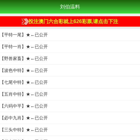
刘伯温料
投注澳门六合彩就上626彩票,请点击下注
→★【平特一尾】★←已公开
→★【平特一肖】★←已公开
→★【野兽家畜】★←已公开
→★【波色中特】★←已公开
→★【七尾中特】★←已公开
→★【五肖中特】★←已公开
→★【六码中平】★←已公开
→★【必中九肖】★←已公开
→★【三头中特】★←已公开