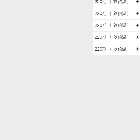
220期: 〖刘伯温〗
220期: 〖刘伯温〗
220期: 〖刘伯温〗
220期: 〖刘伯温〗
220期: 〖刘伯温〗