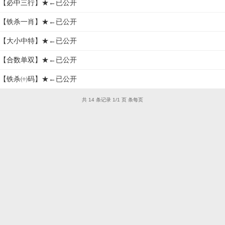
→★【必中三行】★←已公开
→★【铁杀一肖】★←已公开
→★【大小中特】★←已公开
→★【合数单双】★←已公开
→★【铁杀㈩码】★←已公开
共 14 条记录 1/1 页 条每页